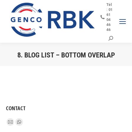
Tél
: 01
61
04
46
46
Search:
8. BLOG LIST – BOTTOM OVERLAP
Vous êtes ici :
CONTACT
Trouvez nous sur :
Mail
Whatsapp