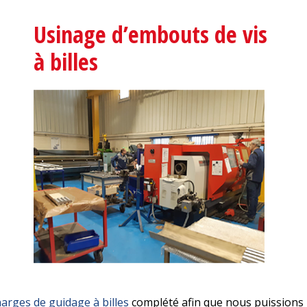
Usinage d’embouts de vis
à billes
harges de guidage à billes
complété afin que nous puissions