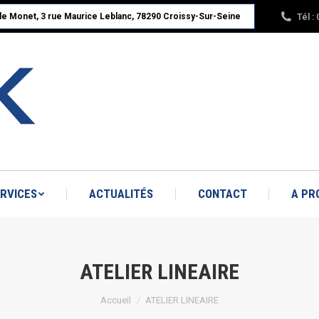
Tél :
ude Monet, 3 rue Maurice Leblanc, 78290 Croissy-Sur-Seine
ACCUEIL
NOS PRODUITS
SERVICES
A PROPOS : RBK LINÉAIRE
RVICES
ACTUALITÉS
CONTACT
A PR
ATELIER LINEAIRE
Vous êtes ici :
Accueil
ATELIER LINEAIRE