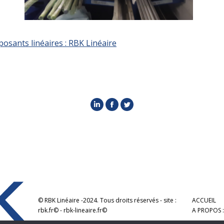
osants linéaires : RBK Linéaire
LinkedIn
Facebook
Twitter
© RBK Linéaire -2024. Tous droits réservés - site :
ACCUEIL
rbk.fr© - rbk-lineaire.fr©
A PROPOS :