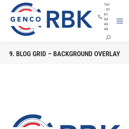
Tél
: 01
61
04
46
46
Search:
9. BLOG GRID – BACKGROUND OVERLAY
Vous êtes ici :