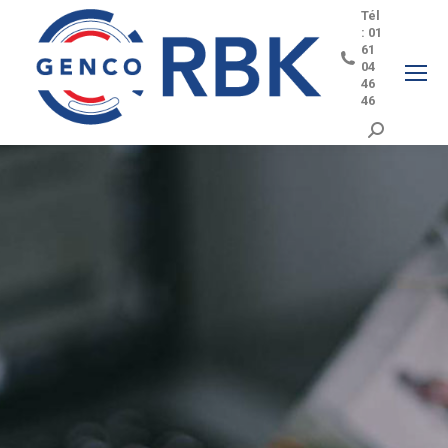
Tél
: 01
61
04
46
46
Search: