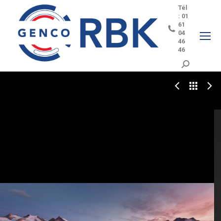
Tél
: 01
61
04
46
46
Search: