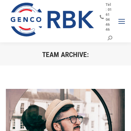
Tél
: 01
61
04
46
46
Search:
TEAM ARCHIVE:
Vous êtes ici :