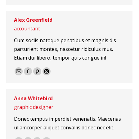
perso
mail
/
Alex Greenfield
Site
accountant
web
Cum sociis natoque penatibus et magnis dis
parturient montes, nascetur ridiculus mus.
Etiam dui libero, tempor quis congue in!
E-
Facebook
Pinterest
Instagram
mail
Anna Whitebird
graphic designer
Donec tempus imperdiet venenatis. Maecenas
ullamcorper aliquet convallis donec nec elit.