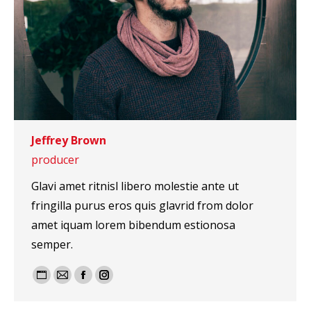
Jeffrey Brown
producer
Glavi amet ritnisl libero molestie ante ut
fringilla purus eros quis glavrid from dolor
amet iquam lorem bibendum estionosa
semper.
Blog
E-
Facebook
Instagram
perso
mail