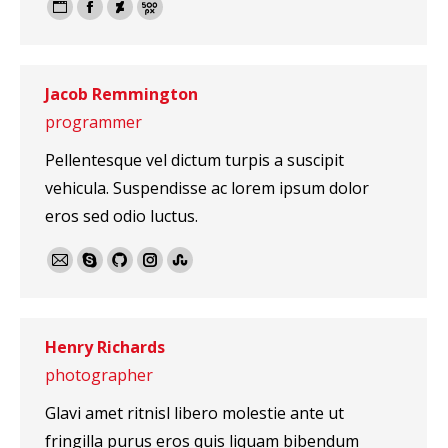
Blog
Facebook
Deviantart
500px
perso
/
Jacob Remmington
Site
programmer
web
Pellentesque vel dictum turpis a suscipit
vehicula. Suspendisse ac lorem ipsum dolor
eros sed odio luctus.
E-
Skype
Github
Instagram
Stumbleupon
mail
Henry Richards
photographer
Glavi amet ritnisl libero molestie ante ut
fringilla purus eros quis liquam bibendum