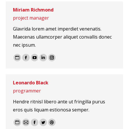
/
Miriam Richmond
Site
project manager
web
Glavrida lorem amet imperdiet venenatis.
Maecenas ullamcorper aliquet convallis donec
nec ipsum.
Blog
Facebook
YouTube
LinkedIn
Instagram
perso
/
Leonardo Black
Site
programmer
web
Hendre ritnisl libero ante ut fringilla purus
eros quis liquam estionosa semper.
Blog
E-
Facebook
Twitter
Dribble