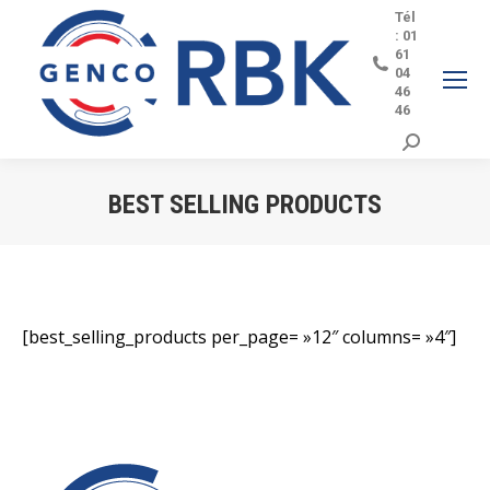
Tél
: 01
61
04
46
46
Search:
BEST SELLING PRODUCTS
Vous êtes ici :
[best_selling_products per_page= »12″ columns= »4″]