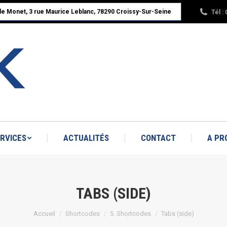
Tél :
ude Monet, 3 rue Maurice Leblanc, 78290 Croissy-Sur-Seine
ACCUEIL
NOS PRODUITS
SERVICES
A PROPOS : RBK LINÉAIRE
RVICES
ACTUALITÉS
CONTACT
A PR
TABS (SIDE)
Vous êtes ici :
Accueil
Shortcodes
5. Shortcodes
Tabs (side)