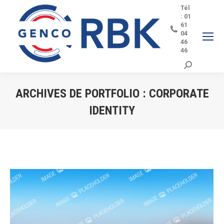
Tél
: 01
61
04
46
46
Search:
ARCHIVES DE PORTFOLIO :
CORPORATE
IDENTITY
Vous êtes ici :