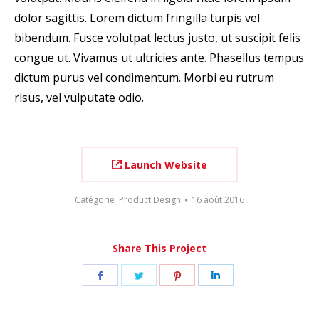
dolor sagittis. Lorem dictum fringilla turpis vel
bibendum. Fusce volutpat lectus justo, ut suscipit felis
congue ut. Vivamus ut ultricies ante. Phasellus tempus
dictum purus vel condimentum. Morbi eu rutrum
risus, vel vulputate odio.
Launch Website
Catégorie
Product Design
16 août 2016
Share This Project
Share
Share
Share
Share
on
on
on
on
Facebook
Twitter
Pinterest
LinkedIn