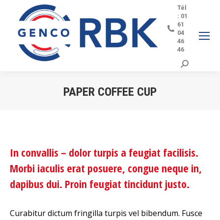
Tél
: 01
61
04
46
46
Search:
PAPER COFFEE CUP
Vous êtes ici :
In convallis – dolor turpis a feugiat facilisis.
Morbi iaculis erat posuere, congue neque in,
dapibus dui. Proin feugiat tincidunt justo.
Curabitur dictum fringilla turpis vel bibendum. Fusce