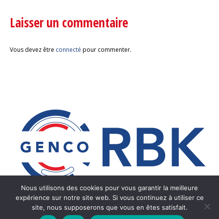
Laisser un commentaire
Vous devez être
connecté
pour commenter.
Nous utilisons des cookies pour vous garantir la meilleure
expérience sur notre site web. Si vous continuez à utiliser ce
site, nous supposerons que vous en êtes satisfait.
© RBK Linéaire -2024. Tous droits réservés - site : rbk.fr© - rbk-
lineaire.fr©