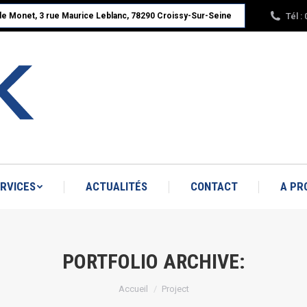
Tél :
ude Monet, 3 rue Maurice Leblanc, 78290 Croissy-Sur-Seine
ACCUEIL
NOS PRODUITS
SERVICES
A PROPOS : RBK LINÉAIRE
RVICES
ACTUALITÉS
CONTACT
A PR
PORTFOLIO ARCHIVE:
Vous êtes ici :
Accueil
Project