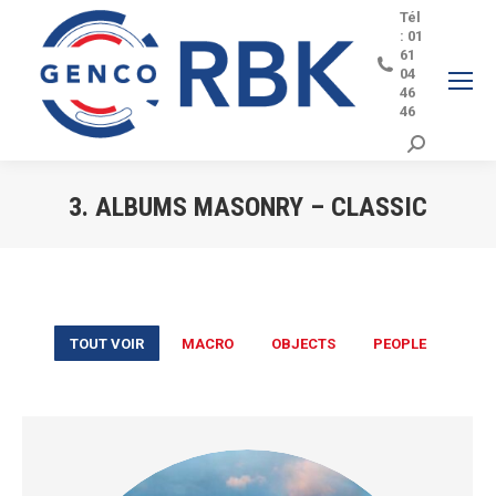
Tél
: 01
61
04
46
46
Search:
3. ALBUMS MASONRY – CLASSIC
Vous êtes ici :
TOUT VOIR
MACRO
OBJECTS
PEOPLE