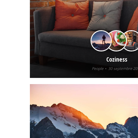
Coziness
People
30 septembre 20