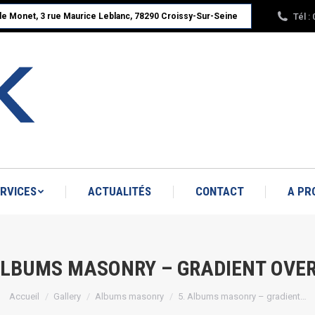
Tél :
ude Monet, 3 rue Maurice Leblanc, 78290 Croissy-Sur-Seine
ACCUEIL
NOS PRODUITS
SERVICES
A PROPOS : RBK LINÉAIRE
RVICES
ACTUALITÉS
CONTACT
A PR
ALBUMS MASONRY – GRADIENT OVE
Vous êtes ici :
Accueil
Gallery
Albums masonry
5. Albums masonry – gradient…