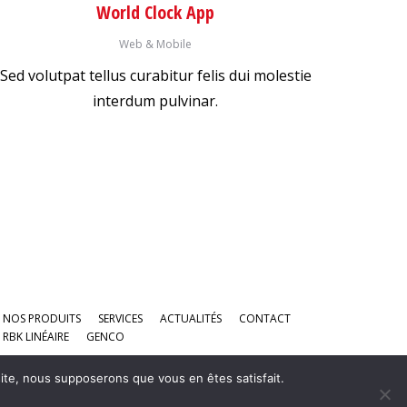
World Clock App
Web & Mobile
Sed volutpat tellus curabitur felis dui molestie
interdum pulvinar.
NOS PRODUITS
SERVICES
ACTUALITÉS
CONTACT
 RBK LINÉAIRE
GENCO
 site, nous supposerons que vous en êtes satisfait.