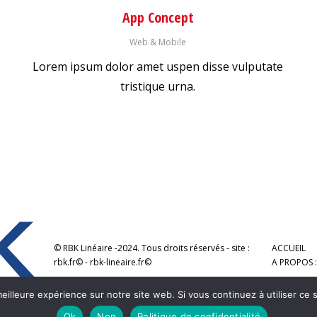
App Concept
Web & Mobile
Lorem ipsum dolor amet uspen disse vulputate
tristique urna.
© RBK Linéaire -2024. Tous droits réservés - site :
ACCUEIL
rbk.fr© - rbk-lineaire.fr©
A PROPOS :
eilleure expérience sur notre site web. Si vous continuez à utiliser ce
Ok
Non
Politique de confidentialité