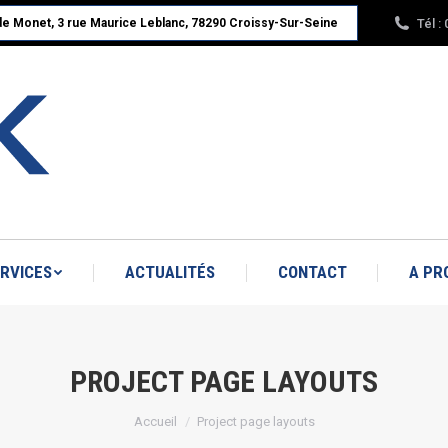
Tél :
ude Monet, 3 rue Maurice Leblanc, 78290 Croissy-Sur-Seine
ACCUEIL
NOS PRODUITS
SERVICES
A PROPOS : RBK LINÉAIRE
RVICES
ACTUALITÉS
CONTACT
A PR
PROJECT PAGE LAYOUTS
Vous êtes ici :
Accueil
Project page layouts