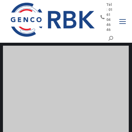
Tél
: 01
61
04
46
46
Search: